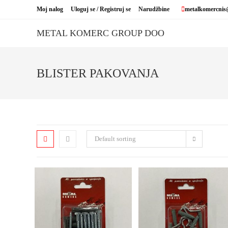
Skip
Moj nalog
Uloguj se / Registruj se
Narudžbine
metalkomercnis
to
content
METAL KOMERC GROUP DOO
BLISTER PAKOVANJA
Default sorting