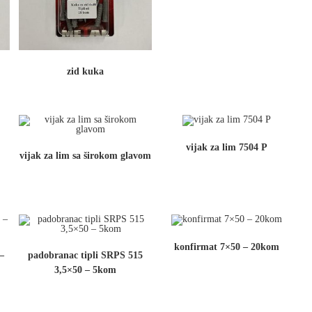
zid kuka
vijak za lim 7504 P
vijak za lim sa širokom glavom
konfirmat 7×50 – 20kom
 –
padobranac tipli SRPS 515
3,5×50 – 5kom