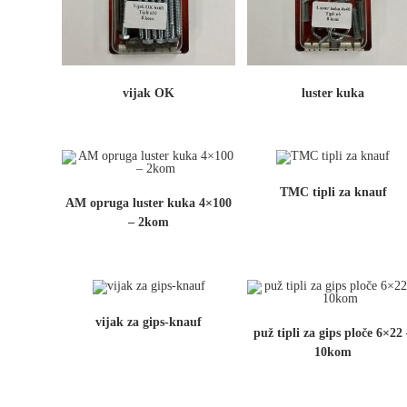
vijak OK
luster kuka
TMC tipli za knauf
AM opruga luster kuka 4×100
– 2kom
vijak za gips-knauf
puž tipli za gips ploče 6×22
10kom