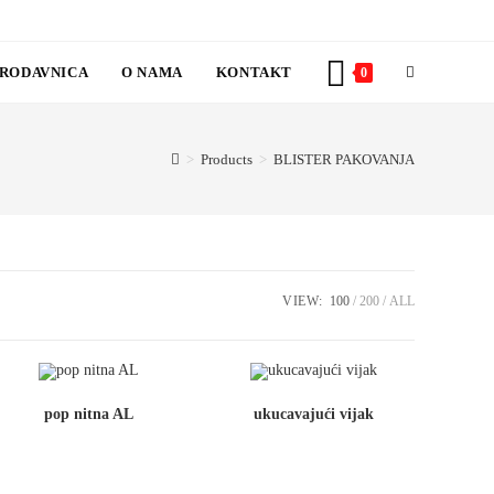
RODAVNICA
O NAMA
KONTAKT
TOGGLE
0
WEBSITE
>
Products
>
BLISTER PAKOVANJA
SEARCH
VIEW:
100
200
ALL
pop nitna AL
ukucavajući vijak