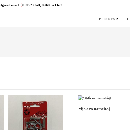
@gmail.com I
018/573-678, 060/0-573-678
POČETNA
P
vijak za nameštaj