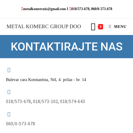
metalkomercnis@gmail.com I
018/573-678, 060/0-573-678
METAL KOMERC GROUP DOO
MENU
0
KONTAKTIRAJTE NAS
Bulevar cara Konstantina, Niš, 4. prilaz - br. 14
018/573-678, 018/573-102, 018/574-643
060/0-573-678