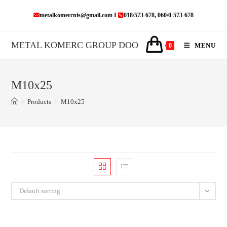
Skip
metalkomercnis@gmail.com I
018/573-678, 060/0-573-678
to
content
METAL KOMERC GROUP DOO
MENU
0
M10x25
>
Products
>
M10x25
Default sorting