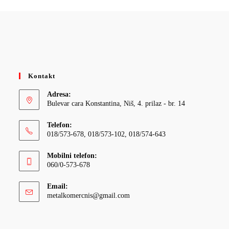
Kontakt
Adresa:
Bulevar cara Konstantina, Niš, 4. prilaz - br. 14
Telefon:
018/573-678, 018/573-102, 018/574-643
Mobilni telefon:
060/0-573-678
Email:
Opens
metalkomercnis@gmail.com
in
your
application