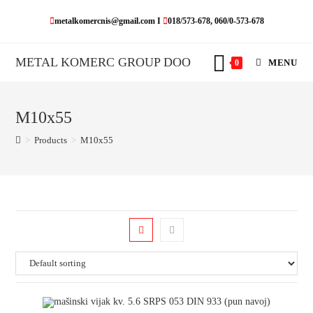
Skip
metalkomercnis@gmail.com I
018/573-678, 060/0-573-678
to
content
METAL KOMERC GROUP DOO
MENU
0
M10x55
>
Products
>
M10x55