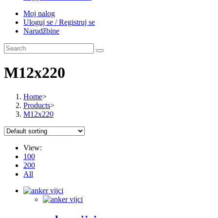
Moj nalog
Uloguj se / Registruj se
Narudžbine
M12x220
Home
>
Products
>
M12x220
View:
100
200
All