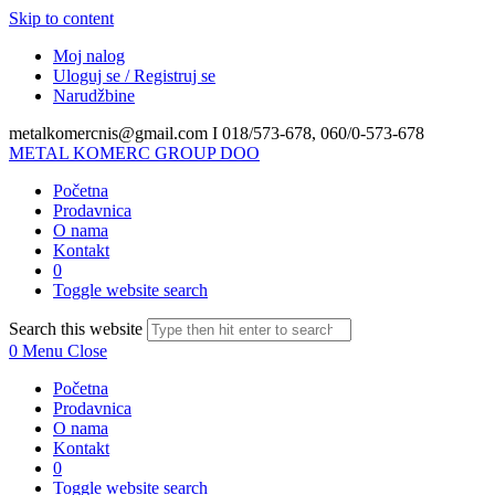
Skip to content
Moj nalog
Uloguj se / Registruj se
Narudžbine
metalkomercnis@gmail.com I
018/573-678, 060/0-573-678
METAL KOMERC GROUP DOO
Početna
Prodavnica
O nama
Kontakt
0
Toggle website search
Search this website
0
Menu
Close
Početna
Prodavnica
O nama
Kontakt
0
Toggle website search