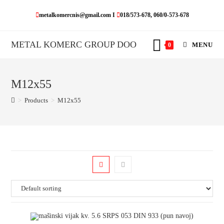
Skip
metalkomercnis@gmail.com I
018/573-678, 060/0-573-678
to
content
METAL KOMERC GROUP DOO
MENU
0
M12x55
>
Products
>
M12x55