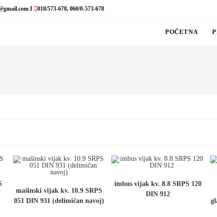
@gmail.com I
018/573-678, 060/0-573-678
POČETNA
P
S
imbus vijak kv. 8.8 SRPS 120
mašinski vijak kv. 10.9 SRPS
DIN 912
051 DIN 931 (delimičan navoj)
g