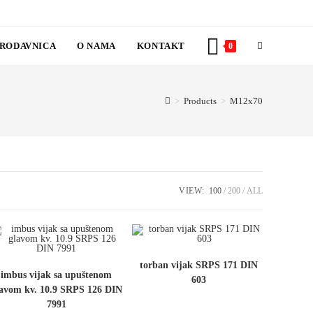
RODAVNICA
O NAMA
KONTAKT
TOGGLE
0
WEBSITE
>
Products
>
M12x70
SEARCH
VIEW:
100
200
ALL
torban vijak SRPS 171 DIN
imbus vijak sa upuštenom
603
lavom kv. 10.9 SRPS 126 DIN
7991