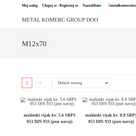
Skip
Moj nalog
Uloguj se / Registruj se
Narudžbine
metalkomercnis
to
content
METAL KOMERC GROUP DOO
M12x70
mašinski vijak kv. 5.6 SRPS
mašinski vijak kv. 8.8 SRP
053 DIN 933 (pun navoj)
053 DIN 933 (pun navoj)