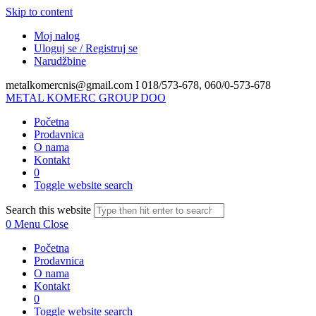
Skip to content
Moj nalog
Uloguj se / Registruj se
Narudžbine
metalkomercnis@gmail.com I
018/573-678, 060/0-573-678
METAL KOMERC GROUP DOO
Početna
Prodavnica
O nama
Kontakt
0
Toggle website search
Search this website
0
Menu
Close
Početna
Prodavnica
O nama
Kontakt
0
Toggle website search