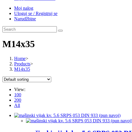
Moj nalog
Uloguj se / Registruj se
Narudžbine
M14x35
Home
>
Products
>
M14x35
View:
100
200
All