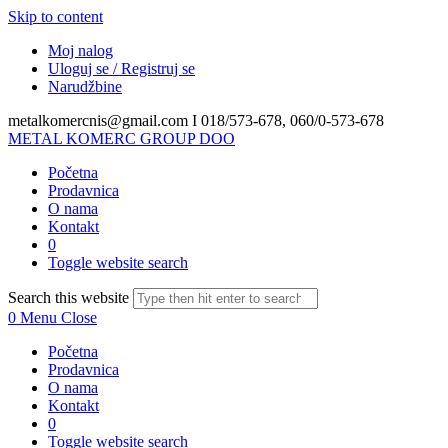
Skip to content
Moj nalog
Uloguj se / Registruj se
Narudžbine
metalkomercnis@gmail.com I
018/573-678, 060/0-573-678
METAL KOMERC GROUP DOO
Početna
Prodavnica
O nama
Kontakt
0
Toggle website search
Search this website
0
Menu
Close
Početna
Prodavnica
O nama
Kontakt
0
Toggle website search