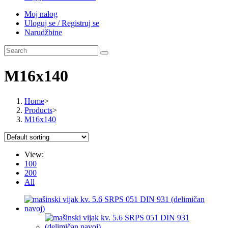
Moj nalog
Uloguj se / Registruj se
Narudžbine
M16x140
Home
>
Products
>
M16x140
View:
100
200
All