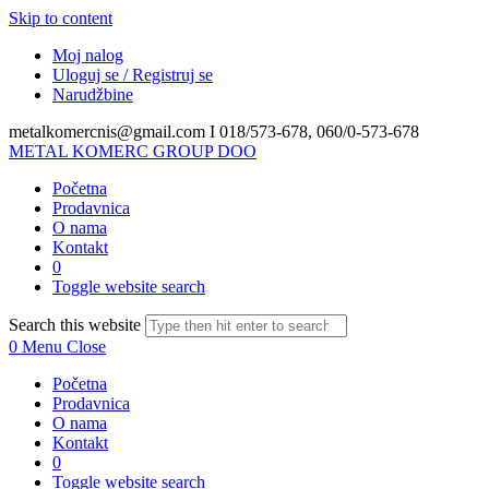
Skip to content
Moj nalog
Uloguj se / Registruj se
Narudžbine
metalkomercnis@gmail.com I
018/573-678, 060/0-573-678
METAL KOMERC GROUP DOO
Početna
Prodavnica
O nama
Kontakt
0
Toggle website search
Search this website
0
Menu
Close
Početna
Prodavnica
O nama
Kontakt
0
Toggle website search