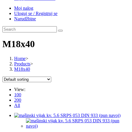
Moj nalog
Uloguj se / Registruj se
Narudžbine
M18x40
Home
>
Products
>
M18x40
View:
100
200
All