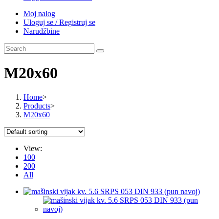
Moj nalog
Uloguj se / Registruj se
Narudžbine
M20x60
Home
>
Products
>
M20x60
View:
100
200
All