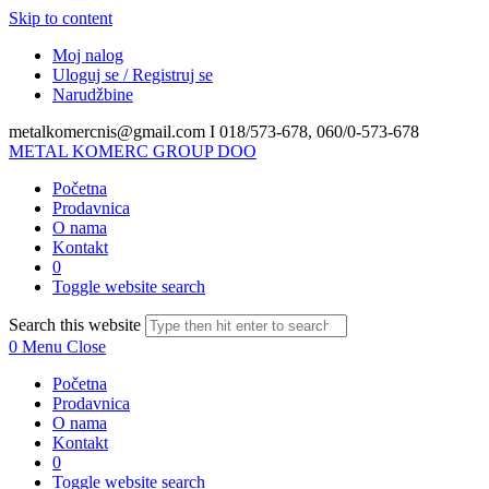
Skip to content
Moj nalog
Uloguj se / Registruj se
Narudžbine
metalkomercnis@gmail.com I
018/573-678, 060/0-573-678
METAL KOMERC GROUP DOO
Početna
Prodavnica
O nama
Kontakt
0
Toggle website search
Search this website
0
Menu
Close
Početna
Prodavnica
O nama
Kontakt
0
Toggle website search