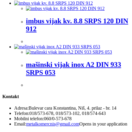
imbus vijak kv. 8.8 SRPS 120 DIN
912
mašinski vijak inox A2 DIN 933
SRPS 053
Kontakt
Adresa:
Bulevar cara Konstantina, Niš, 4. prilaz - br. 14
Telefon:
018/573-678, 018/573-102, 018/574-643
Mobilni telefon:
060/0-573-678
Email:
metalkomercnis@gmail.com
Opens in your application