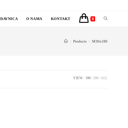
DAVNICA
O NAMA
KONTAKT
TOGGLE
0
WEBSITE
>
Products
>
M30x180
SEARCH
VIEW:
100
200
ALL