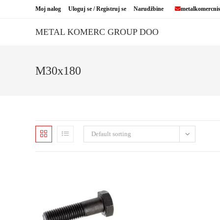
Skip
Moj nalog
Uloguj se / Registruj se
Narudžbine
metalkomercni
to
content
METAL KOMERC GROUP DOO
M30x180
Default sorting