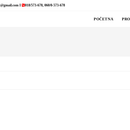
s@gmail.com I
018/573-678, 060/0-573-678
POČETNA
PRO