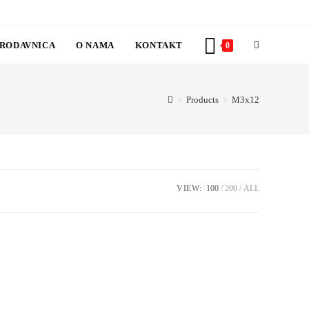
RODAVNICA
O NAMA
KONTAKT
TOGGLE
0
WEBSITE
>
Products
>
M3x12
SEARCH
VIEW:
100
200
ALL