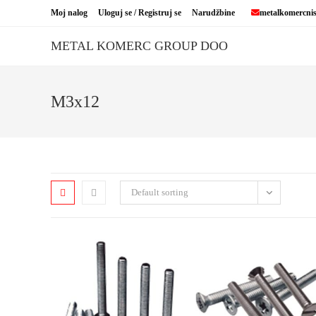
Skip
Moj nalog
Uloguj se / Registruj se
Narudžbine
metalkomercni
to
content
METAL KOMERC GROUP DOO
M3x12
Default sorting