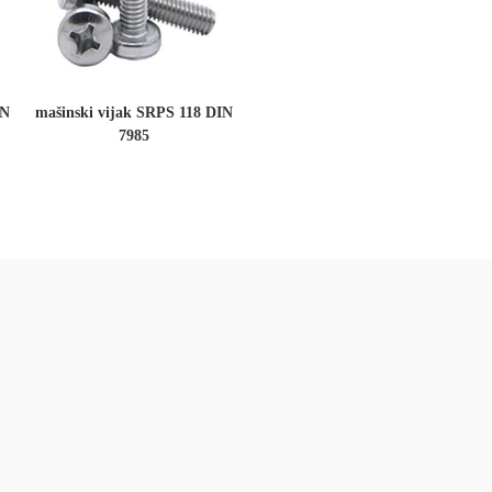
IN
mašinski vijak SRPS 118 DIN
7985