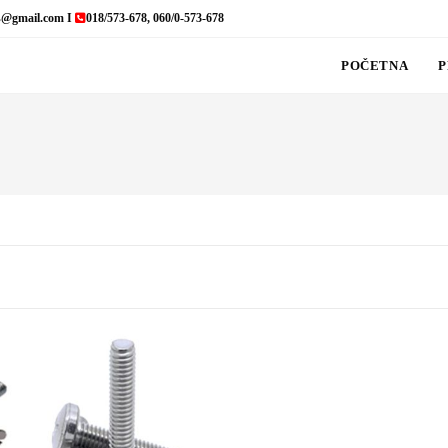
s@gmail.com I
018/573-678, 060/0-573-678
POČETNA
P