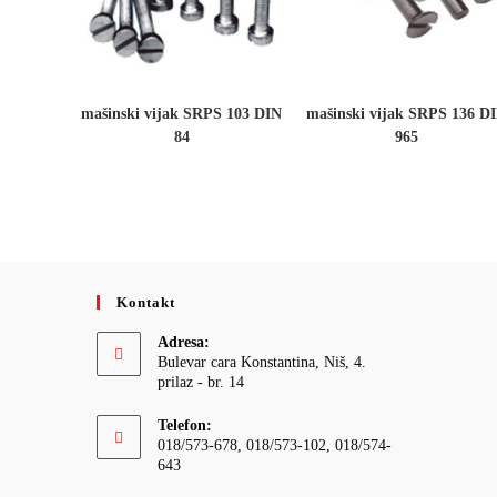
mašinski vijak SRPS 103 DIN
mašinski vijak SRPS 136 D
84
965
Kontakt
Adresa:
Bulevar cara Konstantina, Niš, 4.
prilaz - br. 14
Telefon:
018/573-678, 018/573-102, 018/574-
643