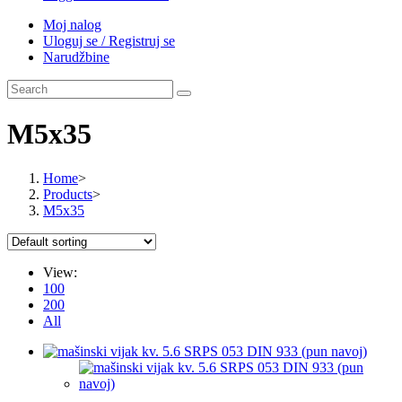
Moj nalog
Uloguj se / Registruj se
Narudžbine
M5x35
Home
>
Products
>
M5x35
View:
100
200
All