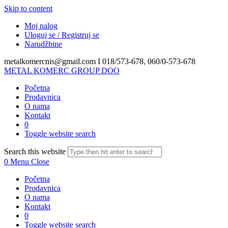
Skip to content
Moj nalog
Uloguj se / Registruj se
Narudžbine
metalkomercnis@gmail.com I
018/573-678, 060/0-573-678
METAL KOMERC GROUP DOO
Početna
Prodavnica
O nama
Kontakt
0
Toggle website search
Search this website
0
Menu
Close
Početna
Prodavnica
O nama
Kontakt
0
Toggle website search