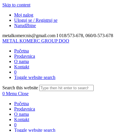
Skip to content
Moj nalog
Uloguj se / Registruj se
Narudžbine
metalkomercnis@gmail.com I
018/573-678, 060/0-573-678
METAL KOMERC GROUP DOO
Početna
Prodavnica
O nama
Kontakt
0
Toggle website search
Search this website
0
Menu
Close
Početna
Prodavnica
O nama
Kontakt
0
Toggle website search