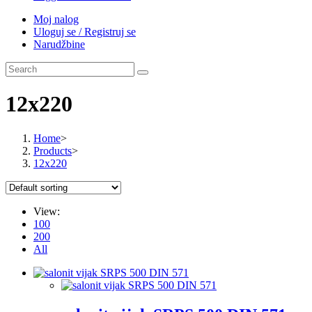
Moj nalog
Uloguj se / Registruj se
Narudžbine
12x220
Home
>
Products
>
12x220
View:
100
200
All