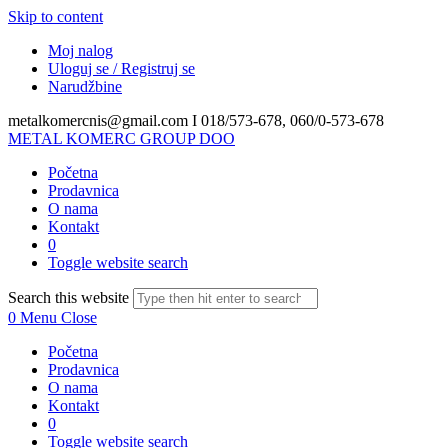
Skip to content
Moj nalog
Uloguj se / Registruj se
Narudžbine
metalkomercnis@gmail.com I
018/573-678, 060/0-573-678
METAL KOMERC GROUP DOO
Početna
Prodavnica
O nama
Kontakt
0
Toggle website search
Search this website
0
Menu
Close
Početna
Prodavnica
O nama
Kontakt
0
Toggle website search