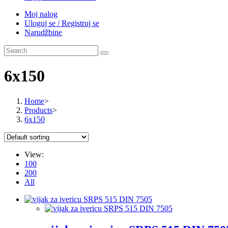
Moj nalog
Uloguj se / Registruj se
Narudžbine
6x150
Home
>
Products
>
6x150
View:
100
200
All