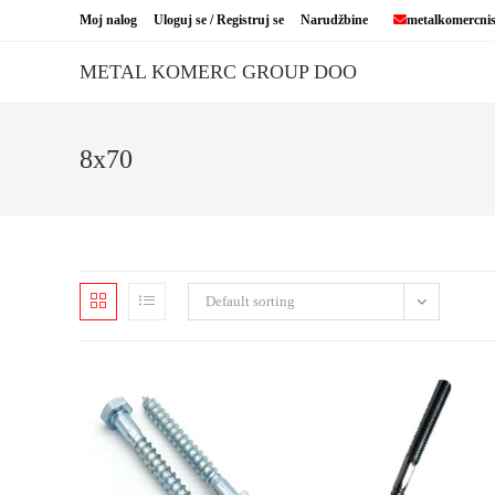
Skip
Moj nalog
Uloguj se / Registruj se
Narudžbine
metalkomercni
to
content
METAL KOMERC GROUP DOO
8x70
Default sorting