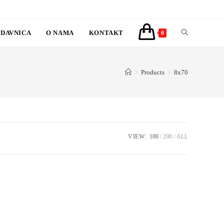
DAVNICA
O NAMA
KONTAKT
TOGGLE
0
WEBSITE
>
Products
>
8x70
SEARCH
VIEW:
100
200
ALL