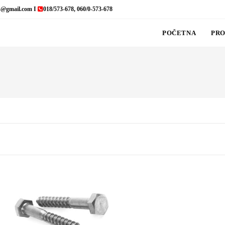
s@gmail.com I
018/573-678, 060/0-573-678
POČETNA
PRO