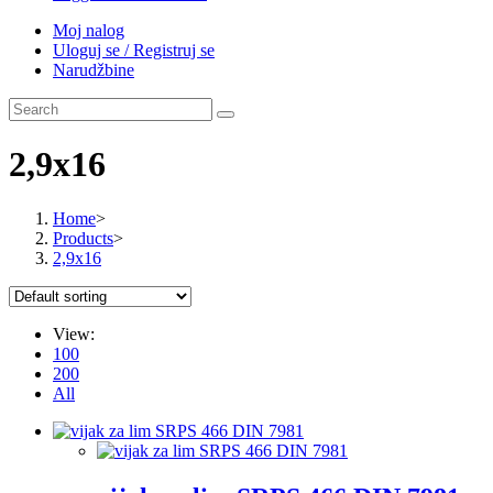
Moj nalog
Uloguj se / Registruj se
Narudžbine
2,9x16
Home
>
Products
>
2,9x16
View:
100
200
All