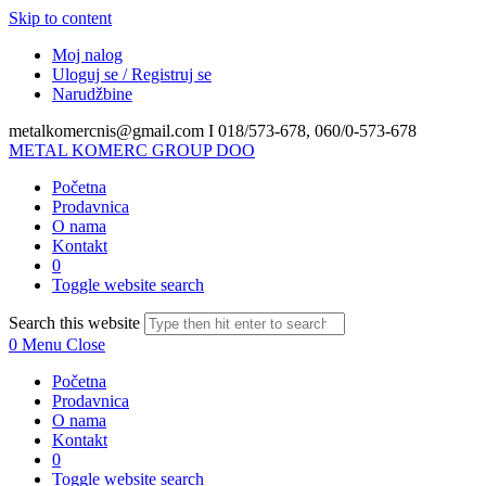
Skip to content
Moj nalog
Uloguj se / Registruj se
Narudžbine
metalkomercnis@gmail.com I
018/573-678, 060/0-573-678
METAL KOMERC GROUP DOO
Početna
Prodavnica
O nama
Kontakt
0
Toggle website search
Search this website
0
Menu
Close
Početna
Prodavnica
O nama
Kontakt
0
Toggle website search