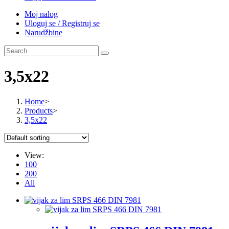
Moj nalog
Uloguj se / Registruj se
Narudžbine
3,5x22
Home
>
Products
>
3,5x22
View:
100
200
All