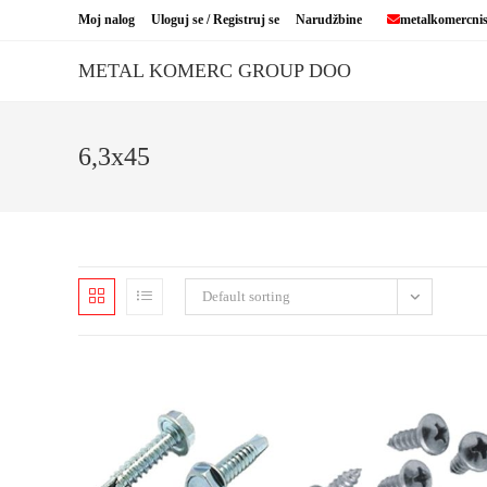
Skip
Moj nalog
Uloguj se / Registruj se
Narudžbine
metalkomercni
to
content
METAL KOMERC GROUP DOO
6,3x45
Default sorting