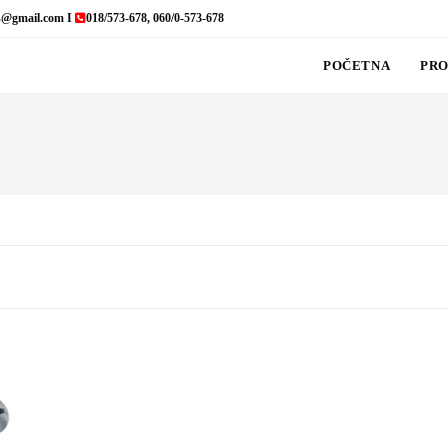
s@gmail.com I
018/573-678, 060/0-573-678
POČETNA
PRO