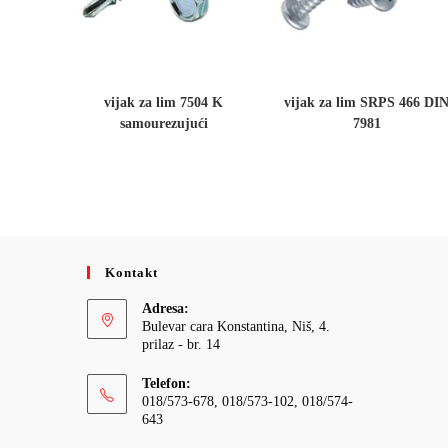
vijak za lim 7504 K
vijak za lim SRPS 466 DI
samourezujući
7981
Kontakt
Adresa:
Bulevar cara Konstantina, Niš, 4.
prilaz - br. 14
Telefon:
018/573-678, 018/573-102, 018/574-
643