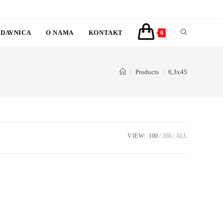
DAVNICA
O NAMA
KONTAKT
TOGGLE
0
WEBSITE
>
Products
>
6,3x45
SEARCH
VIEW:
100
200
ALL