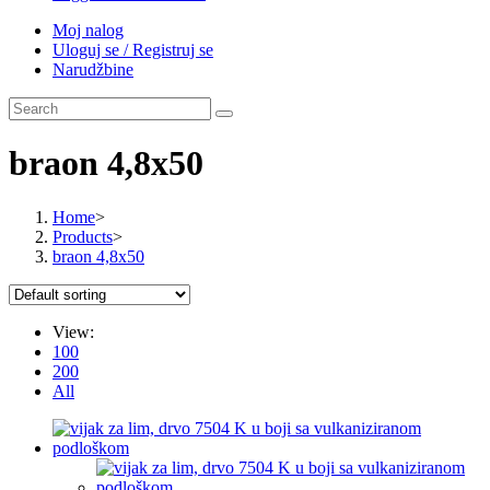
Moj nalog
Uloguj se / Registruj se
Narudžbine
braon 4,8x50
Home
>
Products
>
braon 4,8x50
View:
100
200
All