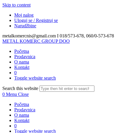
Skip to content
Moj nalog
Uloguj se / Registruj se
Narudžbine
metalkomercnis@gmail.com I
018/573-678, 060/0-573-678
METAL KOMERC GROUP DOO
Početna
Prodavnica
O nama
Kontakt
0
Toggle website search
Search this website
0
Menu
Close
Početna
Prodavnica
O nama
Kontakt
0
Toggle website search