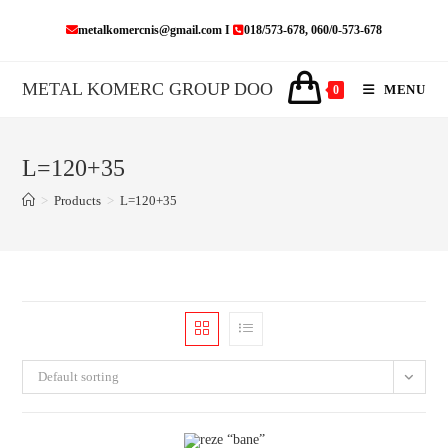
Skip
metalkomercnis@gmail.com I
018/573-678, 060/0-573-678
to
content
METAL KOMERC GROUP DOO
MENU
0
L=120+35
>
Products
>
L=120+35
Default sorting