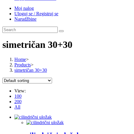
Moj nalog
Uloguj se / Registruj se
Narudžbine
simetričan 30+30
Home
>
Products
>
simetričan 30+30
View:
100
200
All