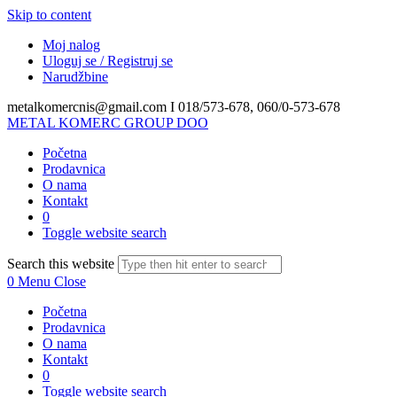
Skip to content
Moj nalog
Uloguj se / Registruj se
Narudžbine
metalkomercnis@gmail.com I
018/573-678, 060/0-573-678
METAL KOMERC GROUP DOO
Početna
Prodavnica
O nama
Kontakt
0
Toggle website search
Search this website
0
Menu
Close
Početna
Prodavnica
O nama
Kontakt
0
Toggle website search