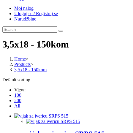
Moj nalog
Uloguj se / Registruj se
Narudžbine
3,5x18 - 150kom
Home
>
Products
>
3,5x18 - 150kom
Default sorting
View:
100
200
All