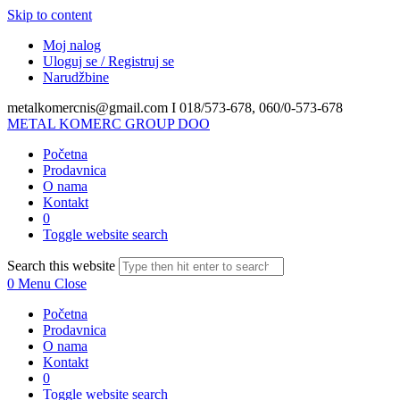
Skip to content
Moj nalog
Uloguj se / Registruj se
Narudžbine
metalkomercnis@gmail.com I
018/573-678, 060/0-573-678
METAL KOMERC GROUP DOO
Početna
Prodavnica
O nama
Kontakt
0
Toggle website search
Search this website
0
Menu
Close
Početna
Prodavnica
O nama
Kontakt
0
Toggle website search