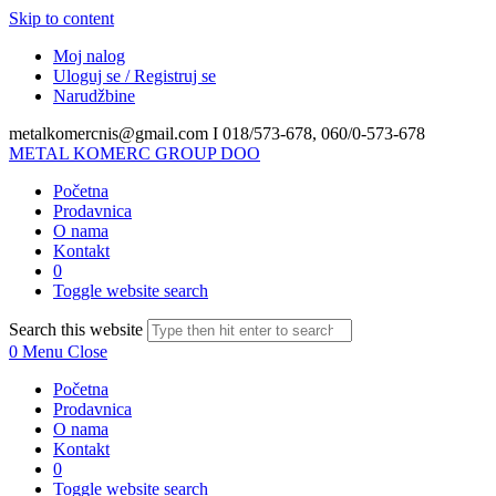
Skip to content
Moj nalog
Uloguj se / Registruj se
Narudžbine
metalkomercnis@gmail.com I
018/573-678, 060/0-573-678
METAL KOMERC GROUP DOO
Početna
Prodavnica
O nama
Kontakt
0
Toggle website search
Search this website
0
Menu
Close
Početna
Prodavnica
O nama
Kontakt
0
Toggle website search