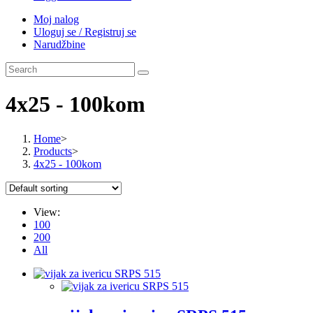
Moj nalog
Uloguj se / Registruj se
Narudžbine
4x25 - 100kom
Home
>
Products
>
4x25 - 100kom
View:
100
200
All