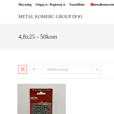
Skip
Moj nalog
Uloguj se / Registruj se
Narudžbine
metalkomercni
to
content
METAL KOMERC GROUP DOO
4,8x25 - 50kom
Default sorting