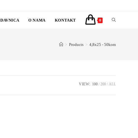
DAVNICA
O NAMA
KONTAKT
TOGGLE
0
WEBSITE
>
Products
>
4,8x25 - 50kom
SEARCH
VIEW:
100
200
ALL