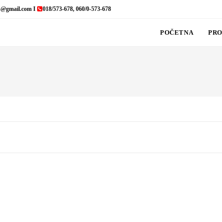
s@gmail.com I
018/573-678, 060/0-573-678
POČETNA
PRO