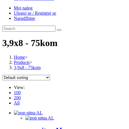
Moj nalog
Uloguj se / Registruj se
Narudžbine
3,9x8 - 75kom
Home
>
Products
>
3,9x8 - 75kom
View:
100
200
All