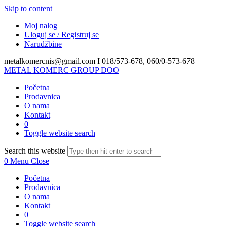
Skip to content
Moj nalog
Uloguj se / Registruj se
Narudžbine
metalkomercnis@gmail.com I
018/573-678, 060/0-573-678
METAL KOMERC GROUP DOO
Početna
Prodavnica
O nama
Kontakt
0
Toggle website search
Search this website
0
Menu
Close
Početna
Prodavnica
O nama
Kontakt
0
Toggle website search