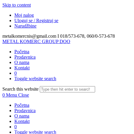
Skip to content
Moj nalog
Uloguj se / Registruj se
Narudžbine
metalkomercnis@gmail.com I
018/573-678, 060/0-573-678
METAL KOMERC GROUP DOO
Početna
Prodavnica
O nama
Kontakt
0
Toggle website search
Search this website
0
Menu
Close
Početna
Prodavnica
O nama
Kontakt
0
Toggle website search