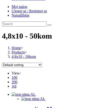
Moj nalog
Uloguj se / Registruj se
Narudžbine
4,8x10 - 50kom
Home
>
Products
>
4,8x10 - 50kom
View:
100
200
All