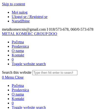
Skip to content
Moj nalog
Uloguj se / Registruj se
Narudžbine
metalkomercnis@gmail.com I
018/573-678, 060/0-573-678
METAL KOMERC GROUP DOO
Početna
Prodavnica
O nama
Kontakt
0
Toggle website search
Search this website
0
Menu
Close
Početna
Prodavnica
O nama
Kontakt
0
Toggle website search