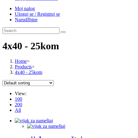
Moj nalog
Uloguj se / Registruj se
Narudžbine
4x40 - 25kom
Home
>
Products
>
4x40 - 25kom
View:
100
200
All