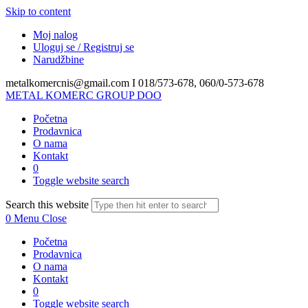
Skip to content
Moj nalog
Uloguj se / Registruj se
Narudžbine
metalkomercnis@gmail.com I
018/573-678, 060/0-573-678
METAL KOMERC GROUP DOO
Početna
Prodavnica
O nama
Kontakt
0
Toggle website search
Search this website
0
Menu
Close
Početna
Prodavnica
O nama
Kontakt
0
Toggle website search