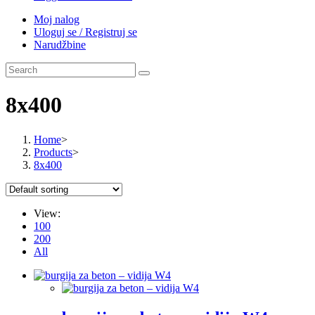
Moj nalog
Uloguj se / Registruj se
Narudžbine
8x400
Home
>
Products
>
8x400
View:
100
200
All