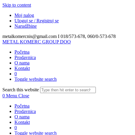
Skip to content
Moj nalog
Uloguj se / Registruj se
Narudžbine
metalkomercnis@gmail.com I
018/573-678, 060/0-573-678
METAL KOMERC GROUP DOO
Početna
Prodavnica
O nama
Kontakt
0
Toggle website search
Search this website
0
Menu
Close
Početna
Prodavnica
O nama
Kontakt
0
Toggle website search