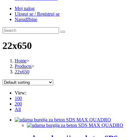
Moj nalog
Uloguj se / Registruj se
Narudžbine
22x650
Home
>
Products
>
22x650
View:
100
200
All