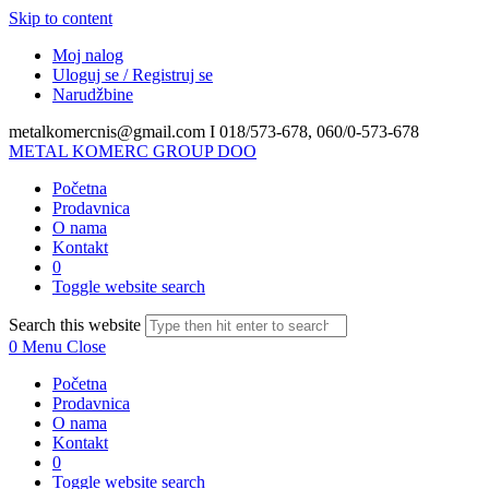
Skip to content
Moj nalog
Uloguj se / Registruj se
Narudžbine
metalkomercnis@gmail.com I
018/573-678, 060/0-573-678
METAL KOMERC GROUP DOO
Početna
Prodavnica
O nama
Kontakt
0
Toggle website search
Search this website
0
Menu
Close
Početna
Prodavnica
O nama
Kontakt
0
Toggle website search