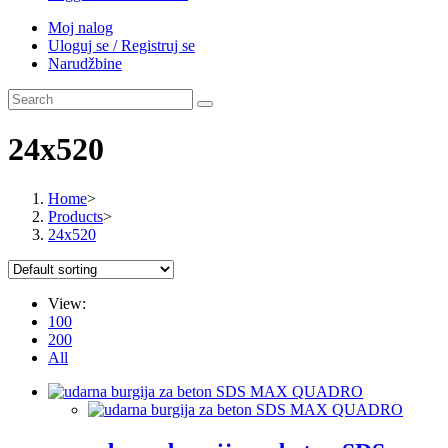
Moj nalog
Uloguj se / Registruj se
Narudžbine
24x520
Home
>
Products
>
24x520
View:
100
200
All