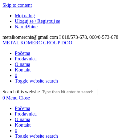
Skip to content
Moj nalog
Uloguj se / Registruj se
Narudžbine
metalkomercnis@gmail.com I
018/573-678, 060/0-573-678
METAL KOMERC GROUP DOO
Početna
Prodavnica
O nama
Kontakt
0
Toggle website search
Search this website
0
Menu
Close
Početna
Prodavnica
O nama
Kontakt
0
Toggle website search