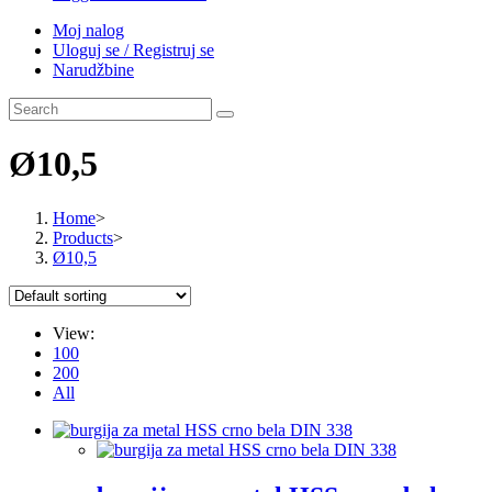
Moj nalog
Uloguj se / Registruj se
Narudžbine
Ø10,5
Home
>
Products
>
Ø10,5
View:
100
200
All