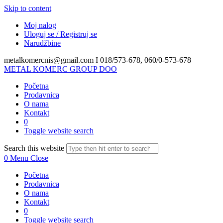
Skip to content
Moj nalog
Uloguj se / Registruj se
Narudžbine
metalkomercnis@gmail.com I
018/573-678, 060/0-573-678
METAL KOMERC GROUP DOO
Početna
Prodavnica
O nama
Kontakt
0
Toggle website search
Search this website
0
Menu
Close
Početna
Prodavnica
O nama
Kontakt
0
Toggle website search