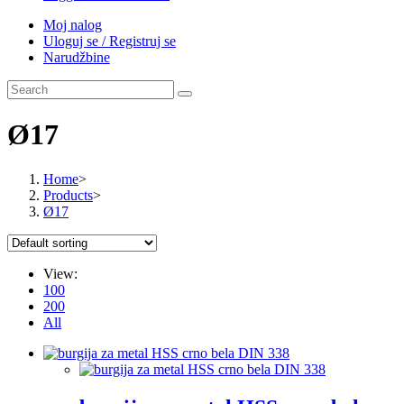
Moj nalog
Uloguj se / Registruj se
Narudžbine
Ø17
Home
>
Products
>
Ø17
View:
100
200
All