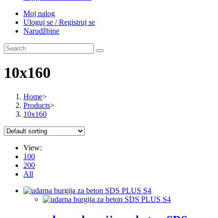
Moj nalog
Uloguj se / Registruj se
Narudžbine
10x160
Home
>
Products
>
10x160
View:
100
200
All