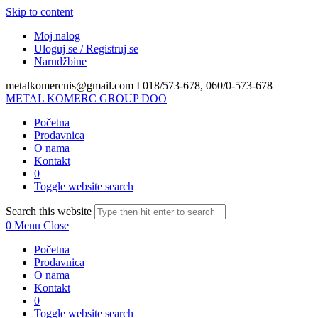
Skip to content
Moj nalog
Uloguj se / Registruj se
Narudžbine
metalkomercnis@gmail.com I
018/573-678, 060/0-573-678
METAL KOMERC GROUP DOO
Početna
Prodavnica
O nama
Kontakt
0
Toggle website search
Search this website
0
Menu
Close
Početna
Prodavnica
O nama
Kontakt
0
Toggle website search