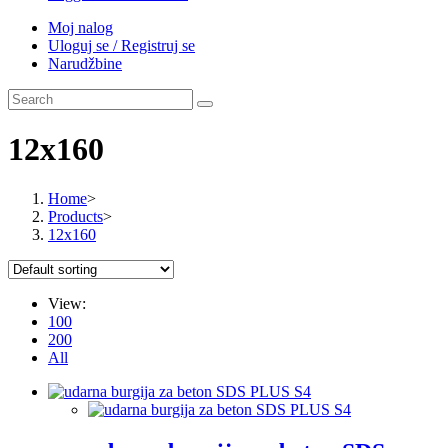
Moj nalog
Uloguj se / Registruj se
Narudžbine
12x160
Home
>
Products
>
12x160
View:
100
200
All