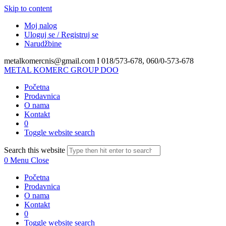
Skip to content
Moj nalog
Uloguj se / Registruj se
Narudžbine
metalkomercnis@gmail.com I
018/573-678, 060/0-573-678
METAL KOMERC GROUP DOO
Početna
Prodavnica
O nama
Kontakt
0
Toggle website search
Search this website
0
Menu
Close
Početna
Prodavnica
O nama
Kontakt
0
Toggle website search