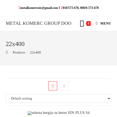
Skip
metalkomercnis@gmail.com I
018/573-678, 060/0-573-678
to
content
METAL KOMERC GROUP DOO
MENU
0
22x400
>
Products
>
22x400