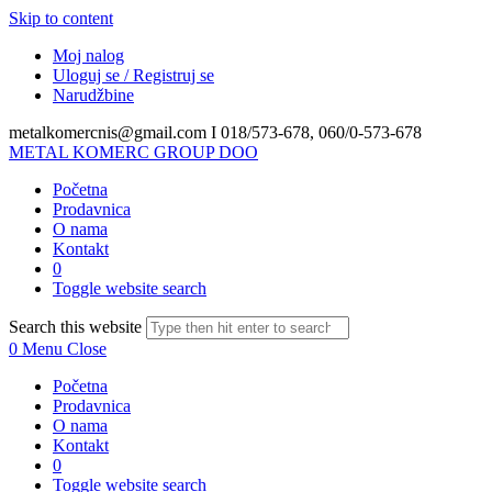
Skip to content
Moj nalog
Uloguj se / Registruj se
Narudžbine
metalkomercnis@gmail.com I
018/573-678, 060/0-573-678
METAL KOMERC GROUP DOO
Početna
Prodavnica
O nama
Kontakt
0
Toggle website search
Search this website
0
Menu
Close
Početna
Prodavnica
O nama
Kontakt
0
Toggle website search