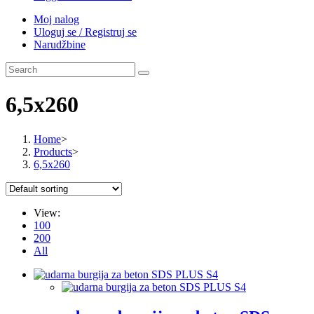
Moj nalog
Uloguj se / Registruj se
Narudžbine
6,5x260
Home
>
Products
>
6,5x260
View:
100
200
All