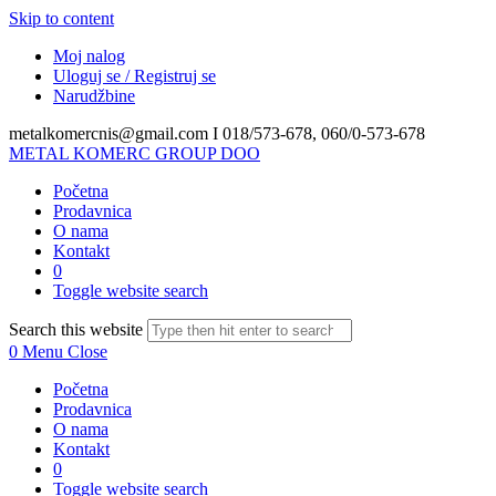
Skip to content
Moj nalog
Uloguj se / Registruj se
Narudžbine
metalkomercnis@gmail.com I
018/573-678, 060/0-573-678
METAL KOMERC GROUP DOO
Početna
Prodavnica
O nama
Kontakt
0
Toggle website search
Search this website
0
Menu
Close
Početna
Prodavnica
O nama
Kontakt
0
Toggle website search