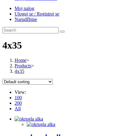
Moj nalog
Uloguj se / Registruj se
Narudžbine
4x35
Home
>
Products
>
4x35
View:
100
200
All