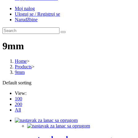
Moj nalog
Uloguj se / Registruj se
Narudžbine
9mm
Home
>
Products
>
9mm
Default sorting
View:
100
200
All