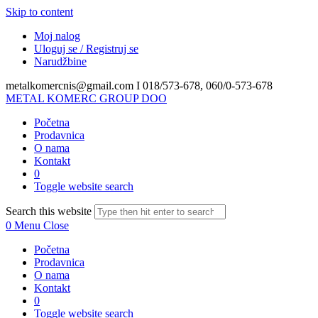
Skip to content
Moj nalog
Uloguj se / Registruj se
Narudžbine
metalkomercnis@gmail.com I
018/573-678, 060/0-573-678
METAL KOMERC GROUP DOO
Početna
Prodavnica
O nama
Kontakt
0
Toggle website search
Search this website
0
Menu
Close
Početna
Prodavnica
O nama
Kontakt
0
Toggle website search