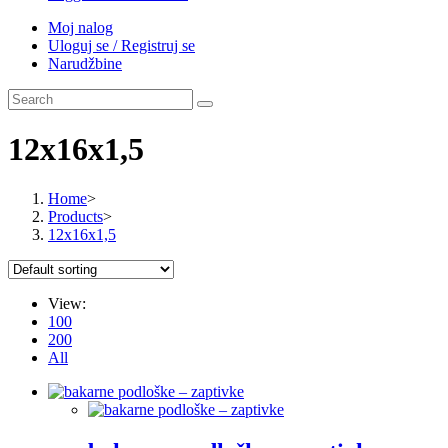
Moj nalog
Uloguj se / Registruj se
Narudžbine
12x16x1,5
Home
>
Products
>
12x16x1,5
View:
100
200
All