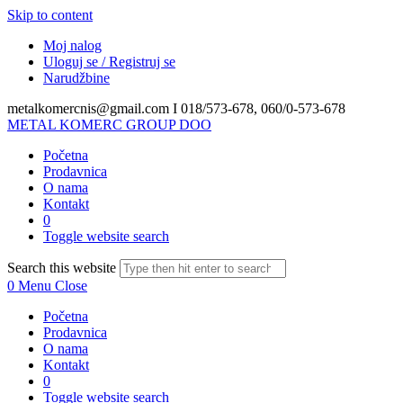
Skip to content
Moj nalog
Uloguj se / Registruj se
Narudžbine
metalkomercnis@gmail.com I
018/573-678, 060/0-573-678
METAL KOMERC GROUP DOO
Početna
Prodavnica
O nama
Kontakt
0
Toggle website search
Search this website
0
Menu
Close
Početna
Prodavnica
O nama
Kontakt
0
Toggle website search