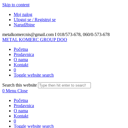
Skip to content
Moj nalog
Uloguj se / Registruj se
Narudžbine
metalkomercnis@gmail.com I
018/573-678, 060/0-573-678
METAL KOMERC GROUP DOO
Početna
Prodavnica
O nama
Kontakt
0
Toggle website search
Search this website
0
Menu
Close
Početna
Prodavnica
O nama
Kontakt
0
Toggle website search