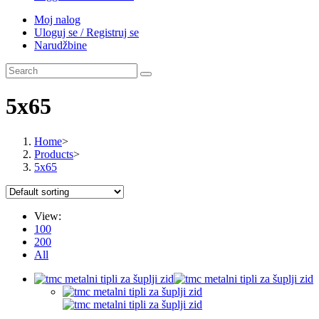
Moj nalog
Uloguj se / Registruj se
Narudžbine
5x65
Home
>
Products
>
5x65
View:
100
200
All