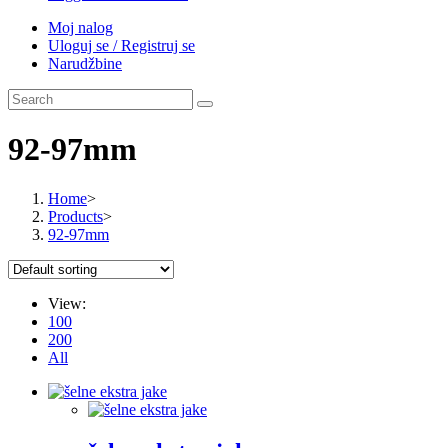
Moj nalog
Uloguj se / Registruj se
Narudžbine
92-97mm
Home
>
Products
>
92-97mm
View:
100
200
All