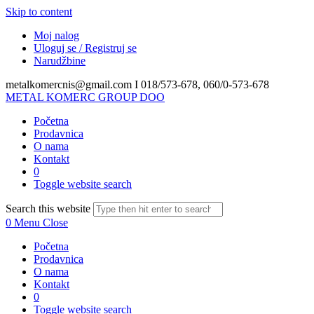
Skip to content
Moj nalog
Uloguj se / Registruj se
Narudžbine
metalkomercnis@gmail.com I
018/573-678, 060/0-573-678
METAL KOMERC GROUP DOO
Početna
Prodavnica
O nama
Kontakt
0
Toggle website search
Search this website
0
Menu
Close
Početna
Prodavnica
O nama
Kontakt
0
Toggle website search