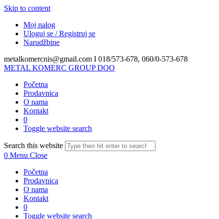
Skip to content
Moj nalog
Uloguj se / Registruj se
Narudžbine
metalkomercnis@gmail.com I
018/573-678, 060/0-573-678
METAL KOMERC GROUP DOO
Početna
Prodavnica
O nama
Kontakt
0
Toggle website search
Search this website
0
Menu
Close
Početna
Prodavnica
O nama
Kontakt
0
Toggle website search