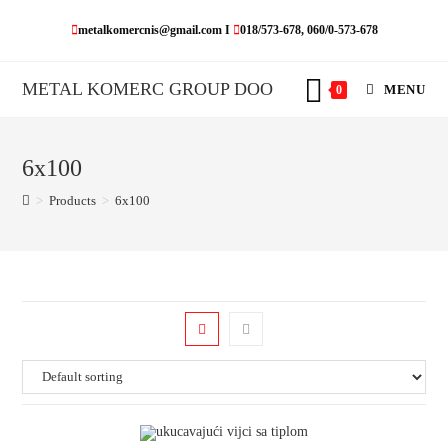
Skip
metalkomercnis@gmail.com I
018/573-678, 060/0-573-678
to
content
METAL KOMERC GROUP DOO
MENU
0
6x100
>
Products
>
6x100