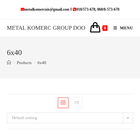
Skip
metalkomercnis@gmail.com I
018/573-678, 060/0-573-678
to
content
METAL KOMERC GROUP DOO
MENU
0
6x40
>
Products
>
6x40
Default sorting