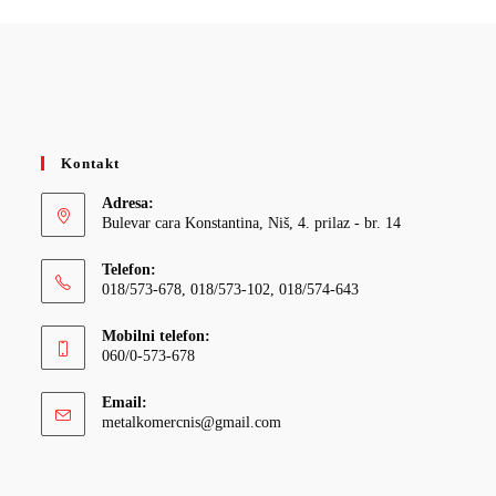
Kontakt
Adresa:
Bulevar cara Konstantina, Niš, 4. prilaz - br. 14
Telefon:
018/573-678, 018/573-102, 018/574-643
Mobilni telefon:
060/0-573-678
Email:
Opens
metalkomercnis@gmail.com
in
your
application