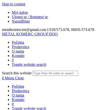
Skip to content
Moj nalog
Uloguj se / Registruj se
Narudžbine
metalkomercnis@gmail.com I
018/573-678, 060/0-573-678
METAL KOMERC GROUP DOO
Početna
Prodavnica
O nama
Kontakt
0
Toggle website search
Search this website
0
Menu
Close
Početna
Prodavnica
O nama
Kontakt
0
Toggle website search