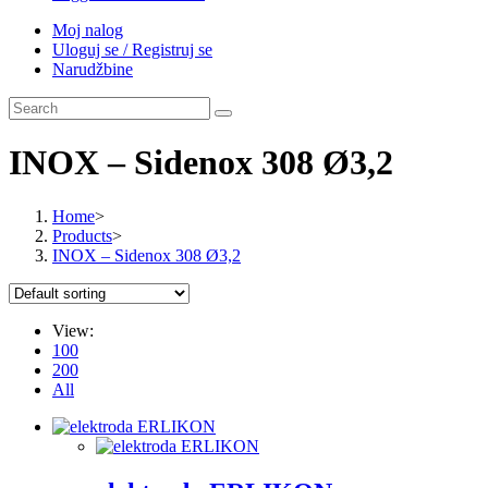
Moj nalog
Uloguj se / Registruj se
Narudžbine
INOX – Sidenox 308 Ø3,2
Home
>
Products
>
INOX – Sidenox 308 Ø3,2
View:
100
200
All