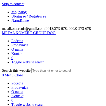
Skip to content
Moj nalog
Uloguj se / Registruj se
Narudžbine
metalkomercnis@gmail.com I
018/573-678, 060/0-573-678
METAL KOMERC GROUP DOO
Početna
Prodavnica
O nama
Kontakt
0
Toggle website search
Search this website
0
Menu
Close
Početna
Prodavnica
O nama
Kontakt
0
Toggle website search