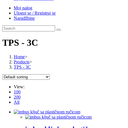
Moj nalog
Uloguj se / Registruj se
Narudžbine
TPS - 3C
Home
>
Products
>
TPS - 3C
View:
100
200
All