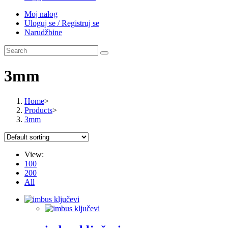
Moj nalog
Uloguj se / Registruj se
Narudžbine
3mm
Home
>
Products
>
3mm
View:
100
200
All