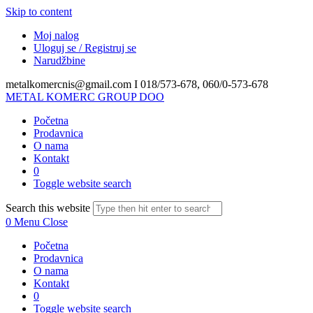
Skip to content
Moj nalog
Uloguj se / Registruj se
Narudžbine
metalkomercnis@gmail.com I
018/573-678, 060/0-573-678
METAL KOMERC GROUP DOO
Početna
Prodavnica
O nama
Kontakt
0
Toggle website search
Search this website
0
Menu
Close
Početna
Prodavnica
O nama
Kontakt
0
Toggle website search