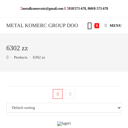
Skip
metalkomercnis@gmail.com I
018/573-678, 060/0-573-678
to
content
METAL KOMERC GROUP DOO
MENU
0
6302 zz
>
Products
>
6302 zz